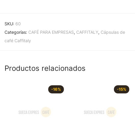
SKU:
60
Categorías:
CAFÉ PARA EMPRESAS
,
CAFFITALY
,
Cápsulas de
café Caffitaly
Productos relacionados
-
16
%
-
15
%