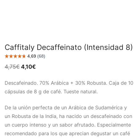
Caffitaly Decaffeinato (Intensidad 8)
El
El
4,75
€
4,10
€
precio
precio
original
actual
era:
es:
Descafeinado. 70% Arábica + 30% Robusta. Caja de 10
4,75€.
4,10€.
cápsulas de 8 g de café. Tueste natural.
De la unión perfecta de un Arábica de Sudamérica y
un Robusta de la India, ha nacido un descafeinado con
un cuerpo intenso y un sabor afrutado. Especialmente
recomendado para los que aprecian degustar un café